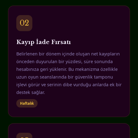
02
Kayıp İade Fırsatı
Belirlenen bir dönem içinde oluşan net kayıpların
önceden duyurulan bir yüzdesi, süre sonunda
hesabınıza geri yüklenir. Bu mekanizma özellikle
uzun oyun seanslarında bir güvenlik tamponu
işlevi görür ve serinin dibe vurduğu anlarda ek bir
destek sağlar.
Haftalık