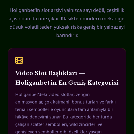
Holiganbet'in slot arşivi yalnızca sayı değil, çeşitlilik
açısından da öne çıkar. Klasikten modern mekaniğe,
düşük volatiliteden yüksek riske geniş bir yelpazeyi
barındırır.
Video Slot Başlıkları —
Holiganbet'in En Geniş Kategorisi
Holiganbet'deki video slotlar; zengin
animasyonlar, çok katmanlı bonus turları ve farklı
temalı sembollerle oyunculara tam anlamıyla bir
hikâye deneyimi sunar. Bu kategoride her turda
çalışan scatter sembolleri, wild zincirleri ve
genişleyen semboller gibi özellikler yaygın