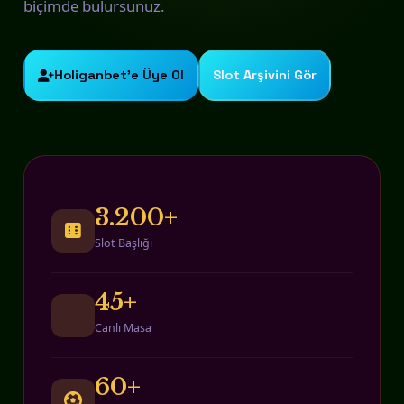
biçimde bulursunuz.
Holiganbet'e Üye Ol
Slot Arşivini Gör
3.200+
Slot Başlığı
45+
Canlı Masa
60+