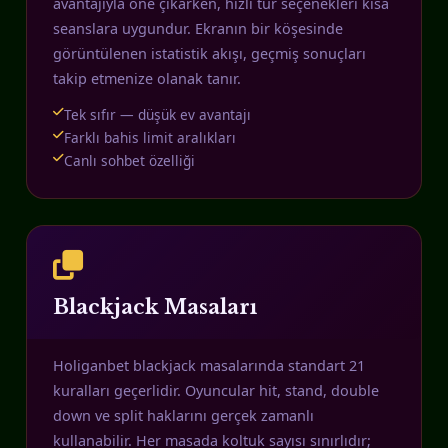
avantajıyla öne çıkarken, hızlı tur seçenekleri kısa
seanslara uygundur. Ekranın bir köşesinde
görüntülenen istatistik akışı, geçmiş sonuçları
takip etmenize olanak tanır.
Tek sıfır — düşük ev avantajı
Farklı bahis limit aralıkları
Canlı sohbet özelliği
Blackjack Masaları
Holiganbet blackjack masalarında standart 21
kuralları geçerlidir. Oyuncular hit, stand, double
down ve split haklarını gerçek zamanlı
kullanabilir. Her masada koltuk sayısı sınırlıdır;