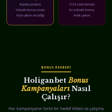
Kişisel yönetici
7/24 özel temsilci
Yüksek bonus oranı
En yüksek bonus
Hızlı çekim önceliği
Anlık çekim
BONUS REHBERI
Holiganbet
Bonus
Kampanyaları
Nasıl
Çalışır?
Her kampanyanın farklı bir hedef kitlesi ve çalışma