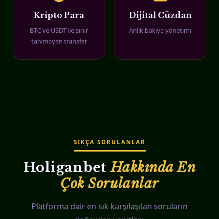
Kripto Para
Dijital Cüzdan
BTC ve USDT ile sınır
Anlık bakiye yönetimi
tanımayan transfer
SIKÇA SORULANLAR
Holiganbet
Hakkında En
Çok Sorulanlar
Platforma dair en sık karşılaşılan soruların