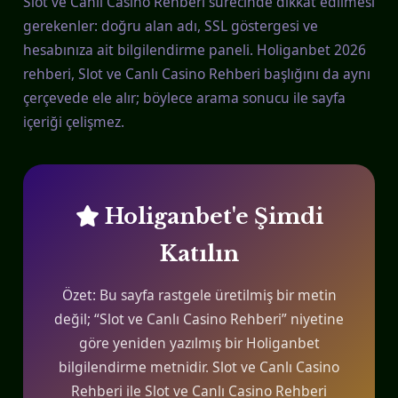
Slot ve Canlı Casino Rehberi sürecinde dikkat edilmesi
gerekenler: doğru alan adı, SSL göstergesi ve
hesabınıza ait bilgilendirme paneli. Holiganbet 2026
rehberi, Slot ve Canlı Casino Rehberi başlığını da aynı
çerçevede ele alır; böylece arama sonucu ile sayfa
içeriği çelişmez.
Holiganbet'e Şimdi
Katılın
Özet: Bu sayfa rastgele üretilmiş bir metin
değil; “Slot ve Canlı Casino Rehberi” niyetine
göre yeniden yazılmış bir Holiganbet
bilgilendirme metnidir. Slot ve Canlı Casino
Rehberi ile Slot ve Canlı Casino Rehberi