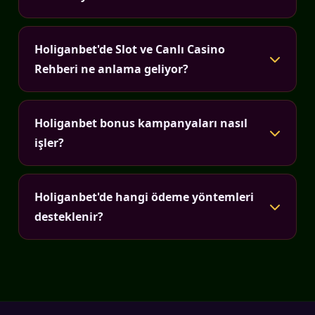
Güncel alan adını, SSL’yi ve resmi duyuru metnini
kontrol edin. güncel giriş ile ilgili şartlar
Holiganbet'de Slot ve Canlı Casino
kampanya/panel metninde yer alır; bu sayfa
Rehberi ne anlama geliyor?
bilgilendirme amaçlıdır.
Slot ve Canlı Casino Rehberi, bu sayfanın title
odaklı ana konusudur. Holiganbet rehberi; güncel
Holiganbet bonus kampanyaları nasıl
giriş, doğrulama ve güncel giriş adımlarını aynı
işler?
niyetle açıklar.
Karşılama bonusu, kayıp iadesi ve free spin
kampanyaları düzenli olarak sunulmaktadır.
Holiganbet'de hangi ödeme yöntemleri
desteklenir?
Banka havalesi, kredi kartı, kripto para ve dijital
cüzdan seçenekleri mevcuttur.