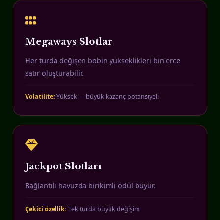
Megaways Slotlar
Her turda değişen bobin yükseklikleri binlerce
satır oluşturabilir.
Volatilite:
Yüksek — büyük kazanç potansiyeli
Jackpot Slotları
Bağlantılı havuzda birikimli ödül büyür.
Çekici özellik:
Tek turda büyük değişim