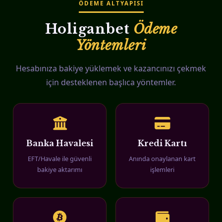
ÖDEME ALTYAPISI
Holiganbet
Ödeme
Yöntemleri
Hesabınıza bakiye yüklemek ve kazancınızı çekmek
için desteklenen başlıca yöntemler.
Banka Havalesi
Kredi Kartı
EFT/Havale ile güvenli
Anında onaylanan kart
bakiye aktarımı
işlemleri