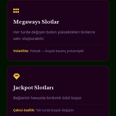
Megaways Slotlar
Her turda değişen bobin yükseklikleri binlerce
satır oluşturabilir.
Volatilite:
Yüksek — büyük kazanç potansiyeli
Jackpot Slotları
Bağlantılı havuzda birikimli ödül büyür.
Çekici özellik:
Tek turda büyük değişim