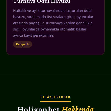
Turnuva Ödül Havuzu
Haftalık ve aylık turnuvalarda oluşturulan ödül
havuzu, sıralamada üst sıralara giren oyuncular
arasında paylaşılır. Turnuvaya katılım genellikle
seçili oyunlarda oynamakla otomatik başlar;
ayrıca kayıt gerektirmez.
Periyodik
DETAYLI REHBER
Holiganbet
Hakkında