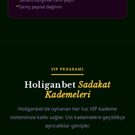
Geniş payout dağılımı
VIP PROGRAMI
Holiganbet
Sadakat
Kademeleri
Holiganbet'de oynanan her tur, VIP kademe
sisteminize katkı sağlar. Üst kademelere geçildikçe
ayrıcalıklar genişler.