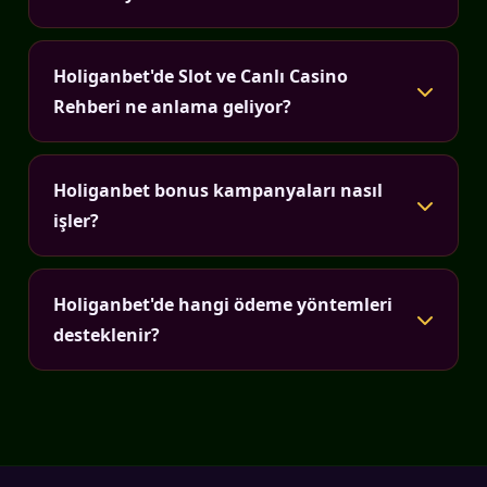
Güncel alan adını, SSL’yi ve resmi duyuru metnini
kontrol edin. güncel giriş ile ilgili şartlar
Holiganbet'de Slot ve Canlı Casino
kampanya/panel metninde yer alır; bu sayfa
Rehberi ne anlama geliyor?
bilgilendirme amaçlıdır.
Slot ve Canlı Casino Rehberi, bu sayfanın title
odaklı ana konusudur. Holiganbet rehberi; güncel
Holiganbet bonus kampanyaları nasıl
giriş, doğrulama ve güncel giriş adımlarını aynı
işler?
niyetle açıklar.
Karşılama bonusu, kayıp iadesi ve free spin
kampanyaları düzenli olarak sunulmaktadır.
Holiganbet'de hangi ödeme yöntemleri
desteklenir?
Banka havalesi, kredi kartı, kripto para ve dijital
cüzdan seçenekleri mevcuttur.