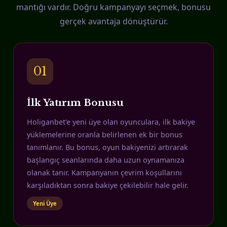
mantığı vardır. Doğru kampanyayı seçmek, bonusu
gerçek avantaja dönüştürür.
01
İlk Yatırım Bonusu
Holiganbet'e yeni üye olan oyunculara, ilk bakiye
yüklemelerine oranla belirlenen ek bir bonus
tanımlanır. Bu bonus, oyun bakiyenizi artırarak
başlangıç seanlarında daha uzun oynamanıza
olanak tanır. Kampanyanın çevrim koşullarını
karşıladıktan sonra bakiye çekilebilir hale gelir.
Yeni Üye