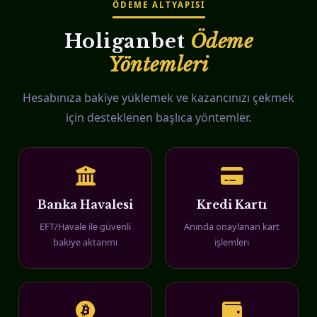
ÖDEME ALTYAPISI
Holiganbet
Ödeme
Yöntemleri
Hesabınıza bakiye yüklemek ve kazancınızı çekmek
için desteklenen başlıca yöntemler.
Banka Havalesi
Kredi Kartı
EFT/Havale ile güvenli
Anında onaylanan kart
bakiye aktarımı
işlemleri