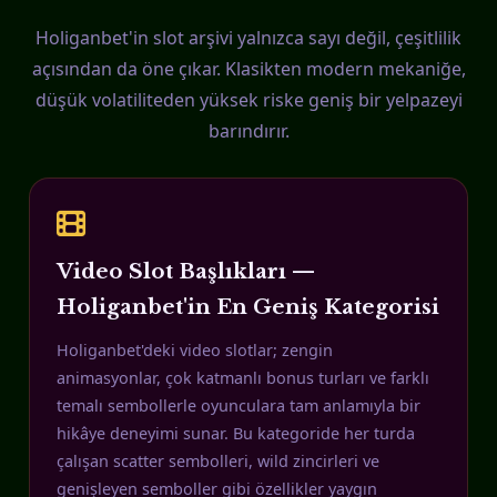
Holiganbet'in slot arşivi yalnızca sayı değil, çeşitlilik
açısından da öne çıkar. Klasikten modern mekaniğe,
düşük volatiliteden yüksek riske geniş bir yelpazeyi
barındırır.
Video Slot Başlıkları —
Holiganbet'in En Geniş Kategorisi
Holiganbet'deki video slotlar; zengin
animasyonlar, çok katmanlı bonus turları ve farklı
temalı sembollerle oyunculara tam anlamıyla bir
hikâye deneyimi sunar. Bu kategoride her turda
çalışan scatter sembolleri, wild zincirleri ve
genişleyen semboller gibi özellikler yaygın