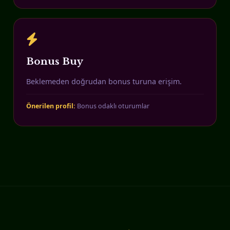
Bonus Buy
Beklemeden doğrudan bonus turuna erişim.
Önerilen profil:
Bonus odaklı oturumlar