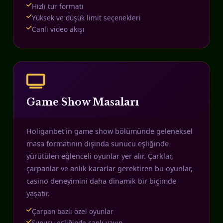
Hızlı tur formatı
Yüksek ve düşük limit seçenekleri
Canlı video akışı
Game Show Masaları
Holiganbet'in game show bölümünde geleneksel
masa formatının dışında sunucu eşliğinde
yürütülen eğlenceli oyunlar yer alır. Çarklar,
çarpanlar ve anlık kararlar gerektiren bu oyunlar,
casino deneyimini daha dinamik bir biçimde
yaşatır.
Çarpan bazlı özel oyunlar
Sunucu eşliğinde canlı yayın