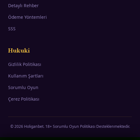
Detaylı Rehber
Ödeme Yöntemleri
SSS
Hukuki
Gizlilik Politikası
Kullanım Şartları
Sorumlu Oyun
Çerez Politikası
©
2026
Holiganbet. 18+ Sorumlu Oyun Politikası Desteklenmektedir.