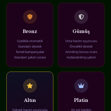
Bronz
Gümüş
Üyelikle otomatik
Orta hacim oyuncusu
Standart destek
Öncelikli destek
Temel kampanyalar
Artırılmış bonus oranı
Standart çekim süresi
Hızlandırılmış çekim
Altın
Platin
Yüksek hacim oyuncusu
En üst katılım