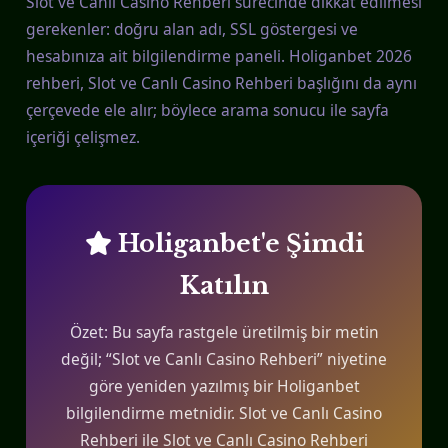
Slot ve Canlı Casino Rehberi sürecinde dikkat edilmesi
gerekenler: doğru alan adı, SSL göstergesi ve
hesabınıza ait bilgilendirme paneli. Holiganbet 2026
rehberi, Slot ve Canlı Casino Rehberi başlığını da aynı
çerçevede ele alır; böylece arama sonucu ile sayfa
içeriği çelişmez.
Holiganbet'e Şimdi
Katılın
Özet: Bu sayfa rastgele üretilmiş bir metin
değil; “Slot ve Canlı Casino Rehberi” niyetine
göre yeniden yazılmış bir Holiganbet
bilgilendirme metnidir. Slot ve Canlı Casino
Rehberi ile Slot ve Canlı Casino Rehberi