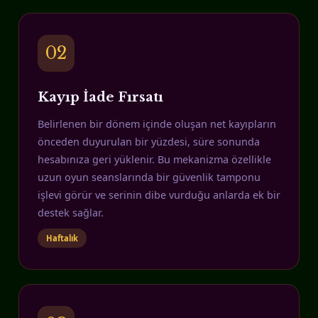
02
Kayıp İade Fırsatı
Belirlenen bir dönem içinde oluşan net kayıpların
önceden duyurulan bir yüzdesi, süre sonunda
hesabınıza geri yüklenir. Bu mekanizma özellikle
uzun oyun seanslarında bir güvenlik tamponu
işlevi görür ve serinin dibe vurduğu anlarda ek bir
destek sağlar.
Haftalık