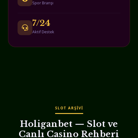
Spor Branşı
7/24
Aktif Destek
SLOT ARŞIVI
Holiganbet — Slot ve
Canlı Casino Rehberi